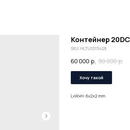
Контейнер 20DC
SKU:
HLTU1013428
р.
р.
60 000
90 000
Хочу такой
LxWxH: 6x2x2 mm