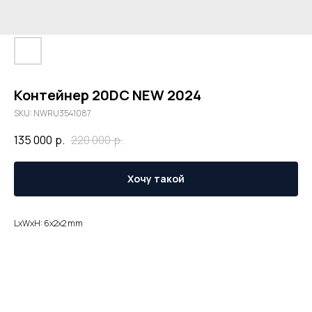
Контейнер 20DC NEW 2024
SKU:
NWRU3541087
135 000
р.
220 000
р.
Хочу такой
LxWxH: 6x2x2 mm