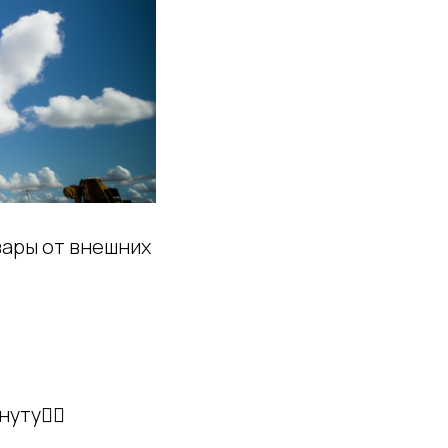
ары от внешних
уту👇🏽